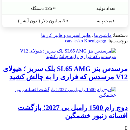
تعداد تولید
≈ 125 دستگاه
قیمت پایه
≈ 3 میلیون دلار (بدون آپشن)
دسته‌ها:
ماشین ها
,
هایپر اسپرت و هایپر کار ها
برچسب‌ها:
Koenigsegg
jesko
cars
مرسدس بنز SL65 AMG بلک سریز ؛ هیولای
V12 مرسدس که فراری را به چالش کشید
دوج رام 1500 رامبل بی 2027؛ بازگشت
افسانه زنبور خشمگین