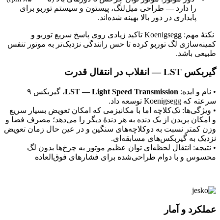
را دارد — طراحی میل‌لنگ، پیستون و سیستم توربو برای
پایداری در دور بالا بهینه شده‌اند.
نکتهٔ مهم: Koenigsegg تاکید زیادی روی پاسخ سریع توربو و
کمینه‌سازی لگ توربو کرده تا حس رانندگی نزدیک‌تر به موتور تنفس
طبیعی باشد.
گیربکس LST — انقلاب در انتقال قدرت
• نام و ایده:
LST — Light Speed Transmission
، گیربکس ۹
سرعته که Koenigsegg توسعه داد.
• ویژگی‌ها: تک‌کلاچه اما با مکانیزمی که امکان تعویض بسیار سریع
و امکان پریدن از یک دنده به هر دندهٔ دیگر را می‌دهد؛ مصرف فضا و
وزن کمتر نسبت به دوکلاچه‌های سنگین و در عین حال زمان تعویض
نزدیک به گیربکس‌های مسابقه‌ای.
• نتیجه: انتقال لحظه‌ای توان عظیم موتور به چرخ‌ها بدون لگ
محسوس و با دوام طراحی‌شده برای فشارهای فوق‌العاده
عملکرد و آمار