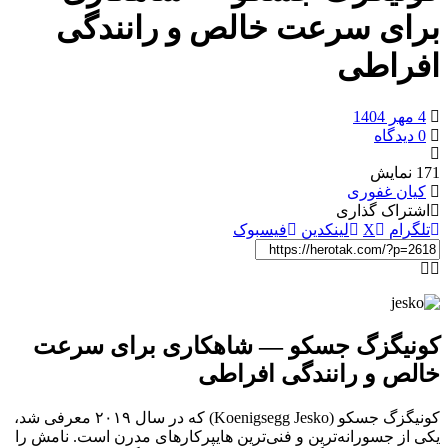
برای سرعت خالص و رانندگی
افراطی
4 مهر 1404
0 دیدگاه
171
نمایش
کیان غفوری
اشتراک گذاری
تلگرام
X
لینکدین
فیسبوک
کونیگزگ جسکو — شاهکاری برای سرعت
خالص و رانندگی افراطی
کونیگزگ جسکو (Koenigsegg Jesko) که در سال ۲۰۱۹ معرفی شد،
یکی از جسورانه‌ترین و فنی‌ترین هایپرکارهای مدرن است. نامش را