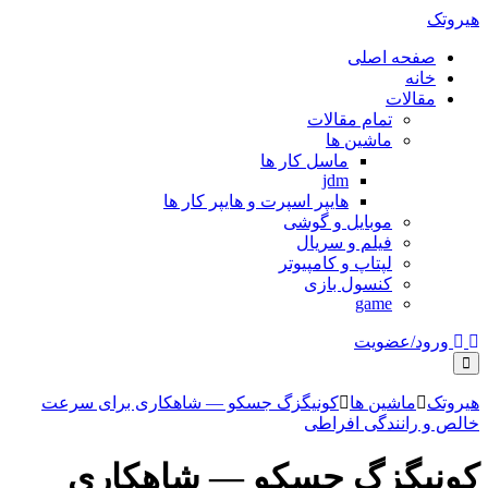
هیروتک
صفحه اصلی
خانه
مقالات
تمام مقالات
ماشین ها
ماسل کار ها
jdm
هایپر اسپرت و هایپر کار ها
موبایل و گوشی
فیلم و سریال
لپتاپ و کامپیوتر
کنسول بازی
game
ورود/عضویت
هیروتک
ماشین ها
کونیگزگ جسکو — شاهکاری برای سرعت
خالص و رانندگی افراطی
کونیگزگ جسکو — شاهکاری