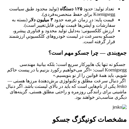
تعداد تولید: حدود
۱۲۵ دستگاه
(تولید محدود طبق سیاست
Koenigsegg برای حفظ منحصر‌به‌فردی).
قیمت پایه: در زمان عرضه حدود
۳ میلیون دلار
(بسته به
سفارشات و آپشن‌ها قیمت نهایی قابل‌تغییر است).
ارزش کلکسیونی: به‌دلیل تولید محدود و فناوری پیشرو،
جسکو به‌سرعت در لیست خودروهای کلکسیونیِ ارزشمند
قرار گرفته است.
جمع‌بندی — چرا جسکو مهم است؟
جسکو نه تنها یک هایپرکار سریع است؛ بلکه بیانیهٔ مهندسی
Koenigsegg است: «اگر می‌خواهیم رکورد بزنیم یا در پیست حاکم
شویم، باید همهٔ قوانین را از نو بنویسیم.»
اگر دنبال سرعت مطلق و تکنولوژی برش‌دهندهٔ مرزها هستی —
Jesko یکی از نام‌هایی است که باید در بالای لیستت باشد. اگر دنبال
ماشینی برای رانندگی روزمره و راحتی مطلق هستی، گزینه‌های
دیگری مناسب‌تر خواهند بود.
مشخصات کونیگزگ جسکو