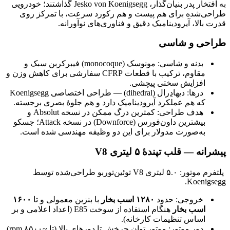
به افتخار پدر بنیان‌گذار، Jesko von Koenigsegg گذاشتند؛ خودرویی
طراحی‌شده برای هم پیست و هم رکورد سرعت، با تمرکز روی
قدرت بالا، آیرودینامیک دقیق و فناوری‌های نوآورانه.
طراحی و شاسی
بدنه و شاسی: مونوسک (monocoque) فیبرکربن سبک و
مقاوم، ترکیب با قطعات CFRP سفارشی برای کاهش وزن و
افزایش سختی پیچشی.
درها: دیهادِرال (dihedral) — طراحی اختصاصی Koenigsegg
که هم عملکرد آیرودینامیک دارد و هم جلوهٔ بصری برجسته.
هدف طراحی: کمترین درگ ممکن در نسخه Absolut و
بیشترین داون‌فورس (Downforce) در نسخه Attack؛ جسکو
به‌صورت مدولار برای این دو وظیفه مهندسی شده است.
پیشرانه — قلب تپندهٔ ۵ لیتری V8
پلتفرم موتور: ۵.۰ لیتری V8 توئین‌توربو طراحی‌شده توسط
Koenigsegg.
خروجی: حدود
۱۲۸۰ اسب بخار
با بنزین معمولی و تا
۱۶۰۰
اسب بخار
هنگام استفاده از سوخت E85 (اعداد اعلامی و بر
اساس تنظیمات کارخانه).
دور موتور: موتور توان چرخش تا دورهای بالا (تا ~۸۵۰۰ rpm)