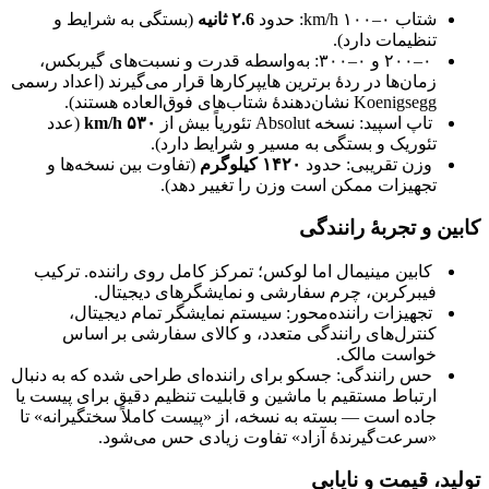
شتاب ۰–۱۰۰ km/h: حدود
۲.6 ثانیه
(بستگی به شرایط و
تنظیمات دارد).
۲.6 ثانیه
(بستگی به شرایط و تنظیمات دارد).
۰–۲۰۰ و ۰–۳۰۰: به‌واسطه قدرت و نسبت‌های گیربکس،
زمان‌ها در ردهٔ برترین هایپرکارها قرار می‌گیرند (اعداد رسمی
Koenigsegg نشان‌دهندهٔ شتاب‌های فوق‌العاده هستند).
تاپ اسپید: نسخه Absolut تئوریاً بیش از
۵۳۰ km/h
(عدد
تئوریک و بستگی به مسیر و شرایط دارد).
وزن تقریبی: حدود
۱۴۲۰ کیلوگرم
(تفاوت بین نسخه‌ها و
تجهیزات ممکن است وزن را تغییر دهد).
کابین و تجربهٔ رانندگی
کابین مینیمال اما لوکس؛ تمرکز کامل روی راننده. ترکیب
فیبرکربن، چرم سفارشی و نمایشگرهای دیجیتال.
تجهیزات راننده‌محور: سیستم‌ نمایشگر تمام دیجیتال،
کنترل‌های رانندگی متعدد، و کالای سفارشی بر اساس
خواست مالک.
حس رانندگی: جسکو برای راننده‌ای طراحی شده که به دنبال
ارتباط مستقیم با ماشین و قابلیت تنظیم دقیق برای پیست یا
جاده است — بسته به نسخه، از «پیست کاملاً سختگیرانه» تا
«سرعت‌گیرندهٔ آزاد» تفاوت زیادی حس می‌شود.
تولید، قیمت و نایابی